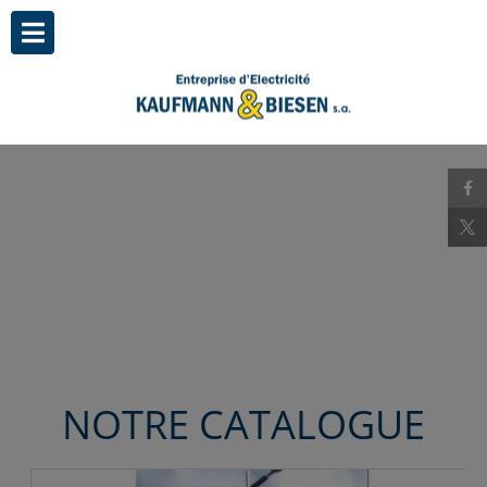
NOTRE CATALOGUE
Candélabre type : KURO