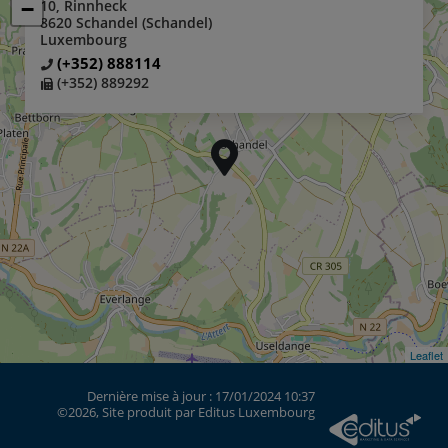
10, Rinnheck
−
−
8620 Schandel (Schandel)
Luxembourg
(+352) 888114
(+352) 889292
Leaflet
Leaflet
Dernière mise à jour : 17/01/2024 10:37
©2026, Site produit par Editus Luxembourg