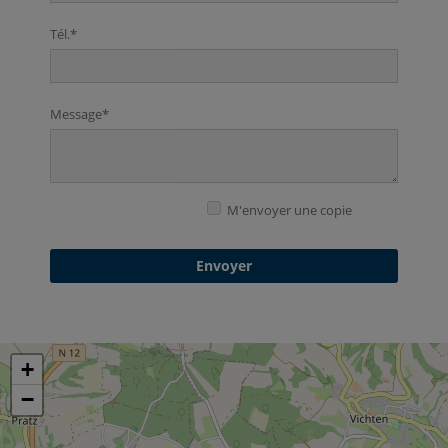
Tél.*
Message*
M'envoyer une copie
Envoyer
+
+
−
−